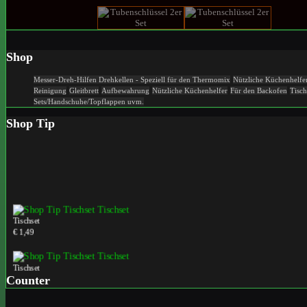
Shop
Messer-Dreh-Hilfen
Drehkellen - Speziell für den Thermomix
Nützliche Küchenhelfer
Reinigung
Gleitbrett
Aufbewahrung
Nützliche Küchenhelfer
Für den Backofen
Tisch
Sets/Handschuhe/Topflappen uvm.
Shop Tip
Tischset
€ 1,49
Tischset
€ 1,49
Counter