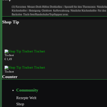
(1) Favoriten
Messer-Dreh-Hilfen
Drehkellen - Speziell für den Thermomix
Nützlich
Küchenhelfer - Reinigung
Gleitbrett
Aufbewahrung
Nützliche Küchenhelfer
Für den
Backofen
Tisch-Sets/Handschuhe/Topflappen uvm.
Shop Tip
Tischset
€ 1,49
Tischset
€ 1,49
Counter
Tischset
Community
€ 1,49
Rezepte Welt
Shop