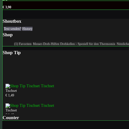
€ 3,90
Shoutbox
Text senden?
History
Shop
(1) Favoriten
Messer-Dreh-Hilfen
Drehkellen - Speziell für den Thermomix
Nützlich
Shop Tip
Tischset
€ 1,49
Tischset
€ 1,49
Counter
Tischset
€ 1,49