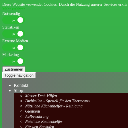
Diese Website verwendet Cookies. Durch die Nutzung unserer Services erkläre
Mehr erfahren
Notwendig
Statistiken
Externe Medien
Marketing
Zustimmen
Toggle navigation
Kontakt
Shop
Messer-Dreh-Hilfen
Drehkellen - Speziell für den Thermomix
Nützliche Küchenhelfer - Reinigung
Gleitbrett
Aufbewahrung
Nützliche Küchenhelfer
Für den Backofen