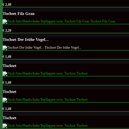
€ 2,49
Tischset Filz Grau
€ 2,20
Tischset Der frühe Vogel...
€ 1,49
Tischset
€ 1,49
Tischset
€ 1,49
Tischset