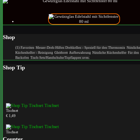
Shop
(1) Favoriten
Messer-Dreh-Hilfen
Drehkellen - Speziell für den Thermomix
Nützlich
Küchenhelfer - Reinigung
Gleitbrett
Aufbewahrung
Nützliche Küchenhelfer
Für den
Backofen
Tisch-Sets/Handschuhe/Topflappen uvm.
Shop Tip
Tischset
€ 1,49
Tischset
€ 1,49
Counter